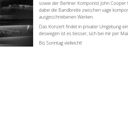
sowie der Berliner Komponist John Cooper 
dabei die Bandbreite zwischen vage kompon
ausgeschriebenen Werken.
Das Konzert findet in privater Umgebung ei
deswegen ist es besser, sich bei mir per Mai
Bis Sonntag vielleicht!
GATION
KONTAKT
Marius Moritz
Breiter Weg 110
39104 Magdeburg
Tel.: +49 (0)175 489 489 7
ben