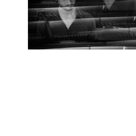
LETZTE BEITRÄGE
NAVI
HAVELKARAWANE 7.6.26
Home
Morgen Release + Konzert!
Vita
Telemann Festtage 2026
Projekte
90 Gesichter der Kunst
Solo-Al
Neue Trio Videos!
Noten
Members, don’t git weary!!
Gigs