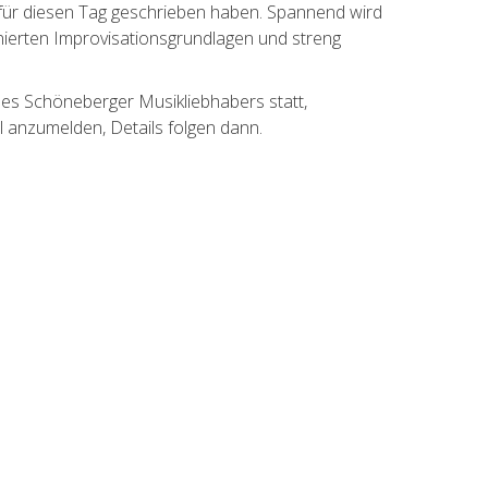
für diesen Tag geschrieben haben. Spannend wird
ierten Improvisationsgrundlagen und streng
nes Schöneberger Musikliebhabers statt,
l anzumelden, Details folgen dann.
DESIGN &
PROGRAMMIERUNG:
Matthias Buchholz