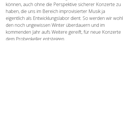
können, auch ohne die Perspektive sicherer Konzerte zu
haben, die uns im Bereich improvisierter Musik ja
eigentlich als Entwicklungslabor dient. So werden wir wohl
den noch ungewissen Winter überdauern und im
kommenden Jahr aufs Weitere gereift, für neue Konzerte
dem Probenkeller entsteigen…
LETZTE BEITRÄGE
HAVELKARAWANE 7.6.26
Morgen Release + Konzert!
Telemann Festtage 2026
90 Gesichter der Kunst
Neue Trio Videos!
Members, don’t git weary!!