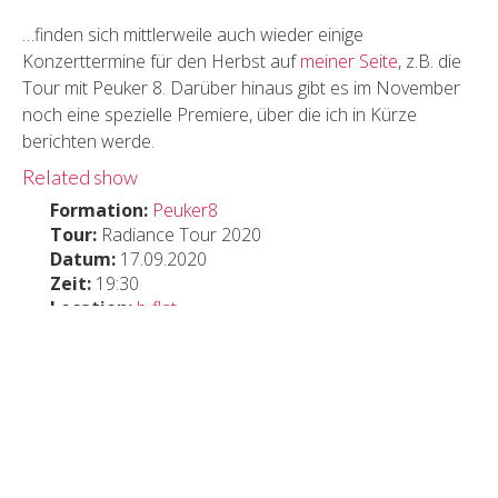
…finden sich mittlerweile auch wieder einige
Konzerttermine für den Herbst auf
meiner Seite
, z.B. die
Tour mit Peuker 8. Darüber hinaus gibt es im November
noch eine spezielle Premiere, über die ich in Kürze
berichten werde.
Related show
Formation:
Peuker8
Tour:
Radiance Tour 2020
Datum:
17.09.2020
Zeit:
19:30
Location:
b-flat
Stadt:
Berlin
Adresse:
Dircksenstr. 40
Land:
Germany